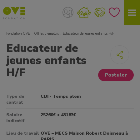
Fondation OVE
Offres d'emplois
Educateur de jeunes enfants H/F
Educateur de
jeunes enfants
H/F
Postuler
Type de
CDI - Temps plein
contrat
Salaire
25260€ < 43183€
indicatif
Lieu de travail
OVE – MECS Maison Robert Doisneau
à
PARIS