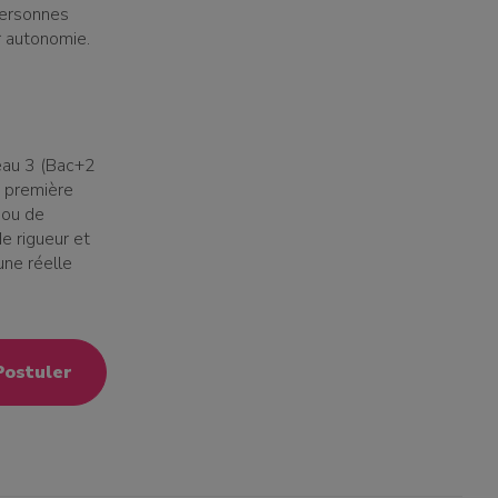
personnes
ur autonomie.
eau 3 (Bac+2
e première
 ou de
e rigueur et
une réelle
Postuler