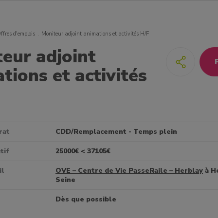
ffres d'emplois
Moniteur adjoint animations et activités H/F
eur adjoint
tions et activités
rat
CDD/Remplacement - Temps plein
tif
25000€ < 37105€
il
OVE – Centre de Vie PasseRaile – Herblay
à H
Seine
Dès que possible