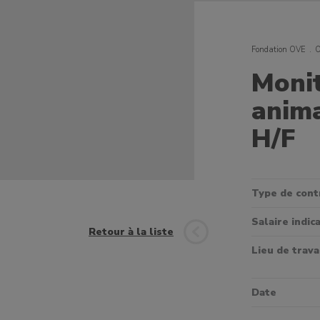
Fondation OVE
O
Monit
anima
H/F
Type de cont
Salaire indica
Retour à la liste
Lieu de trava
Date