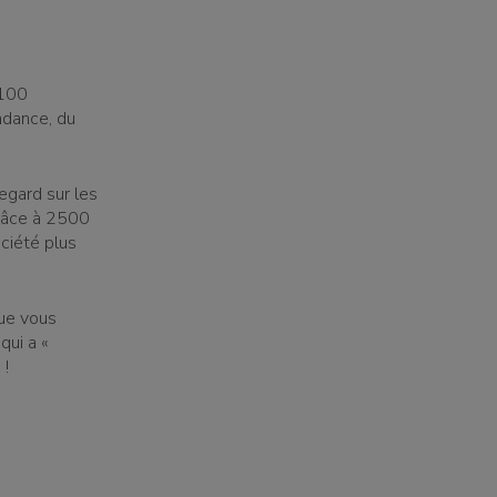
 100
ndance, du
regard sur les
râce à 2500
ciété plus
que vous
qui a «
 !