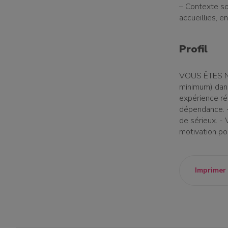
– Contexte so
accueillies, e
Profil
VOUS ÊTES NO
minimum) dans
expérience ré
dépendance. -
de sérieux. -
motivation pou
Imprimer