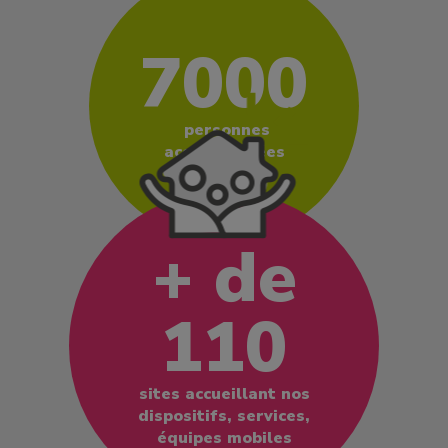
7000
personnes
accompagnées
+ de
110
sites accueillant nos
dispositifs, services,
équipes mobiles