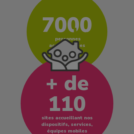
7000
personnes
accompagnées
+ de
110
sites accueillant nos
dispositifs, services,
équipes mobiles